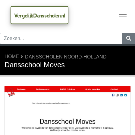
VergelijkDansscholen.nl
Tog
HOME
DANSSCHOLEN NOORD-HOLLAND
Dansschool Moves